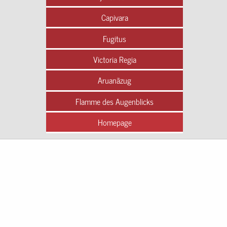
Capivara
Fugitus
Victoria Regia
Aruanãzug
Flamme des Augenblicks
Homepage